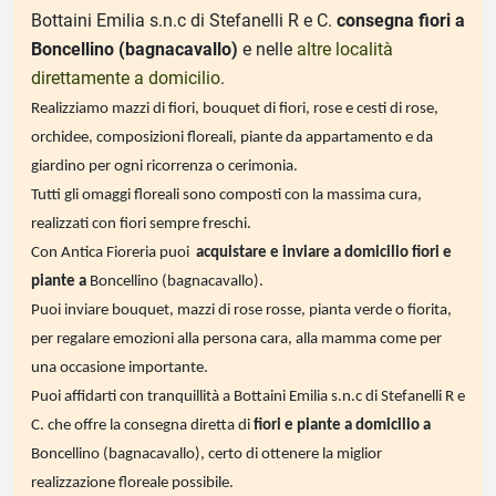
ub-Menu
Bottaini Emilia s.n.c di Stefanelli R e C.
consegna fiori a
Boncellino (bagnacavallo)
e nelle
altre località
direttamente a domicilio
.
Realizziamo mazzi di fiori, bouquet di fiori, rose e cesti di rose,
ub-Menu
orchidee, composizioni floreali, piante da appartamento e da
giardino per ogni ricorrenza o cerimonia.
Tutti gli omaggi floreali sono composti con la massima cura,
realizzati con fiori sempre freschi.
Con Antica Fioreria puoi
acquistare e
inviare a domicilio fiori e
piante a
Boncellino (bagnacavallo).
Puoi inviare bouquet, mazzi di rose rosse, pianta verde o fiorita,
per regalare emozioni alla persona cara, alla mamma come per
una occasione importante.
Puoi affidarti con tranquillità a Bottaini Emilia s.n.c di Stefanelli R e
C. che offre la consegna diretta di
fiori e piante a domicilio a
Boncellino (bagnacavallo), certo di ottenere la miglior
realizzazione floreale possibile.