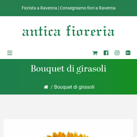
Fiorista a Ravenna | Consegniamo fiori a Ravenna
Bouquet di girasoli
/ Bouquet di girasoli
ub-Menu