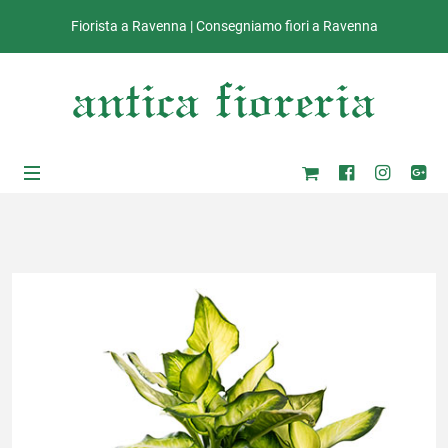
Fiorista a Ravenna | Consegniamo fiori a Ravenna
ub-Menu