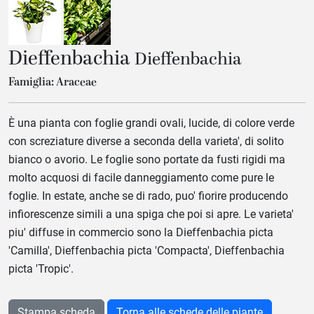
Dieffenbachia
Dieffenbachia
Famiglia: Araceae
È una pianta con foglie grandi ovali, lucide, di colore verde
con screziature diverse a seconda della varieta', di solito
bianco o avorio. Le foglie sono portate da fusti rigidi ma
molto acquosi di facile danneggiamento come pure le
foglie. In estate, anche se di rado, puo' fiorire producendo
infiorescenze simili a una spiga che poi si apre. Le varieta'
piu' diffuse in commercio sono la Dieffenbachia picta
'Camilla', Dieffenbachia picta 'Compacta', Dieffenbachia
picta 'Tropic'.
Stampa scheda
Torna alle schede delle piante