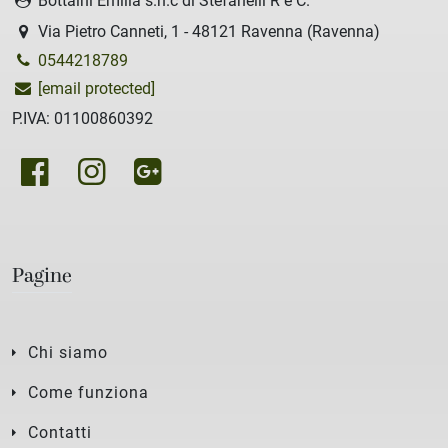
Bottaini Emilia s.n.c di Stefanelli R e C.
Via Pietro Canneti, 1 - 48121 Ravenna (Ravenna)
0544218789
[email protected]
P.IVA: 01100860392
Pagine
Chi siamo
Come funziona
Contatti