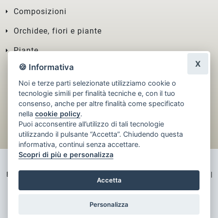
Composizioni
Orchidee, fiori e piante
Piante
X
🍪 Informativa
Noi e terze parti selezionate utilizziamo cookie o
tecnologie simili per finalità tecniche e, con il tuo
consenso, anche per altre finalità come specificato
nella
cookie policy
.
Puoi acconsentire all’utilizzo di tali tecnologie
utilizzando il pulsante “Accetta”. Chiudendo questa
informativa, continui senza accettare.
Scopri di più e personalizza
Bottaini Emilia s.n.c di Stefanelli R e C. | Via Pietro Canneti, 1 | 48121 |
Accetta
Ravenna (Ravenna) | Tel:
0544218789
|
[email protected]
Personalizza
© 2026 Infoser - Creato col ♥ a Firenze. Tutti i diritti riservati.