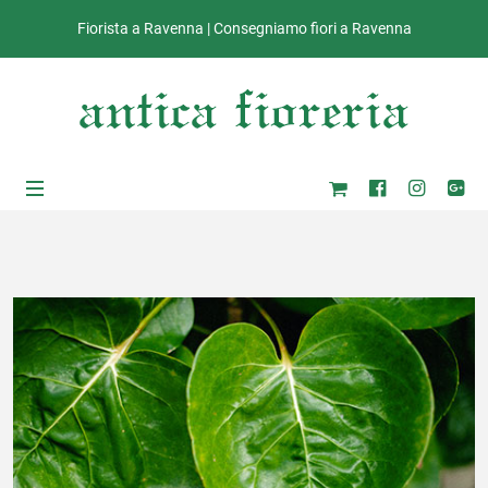
Fiorista a Ravenna | Consegniamo fiori a Ravenna
ub-Menu