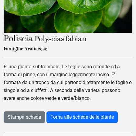
ub-Menu
ub-Menu
Poliscia
Polyscias fabian
Famiglia: Araliaceae
E' una pianta subtropicale. Le foglie sono rotonde ed a
forma di pinne, con il margine leggermente inciso. E'
formata da un tronco da cui partono direttamente le foglie o
singole od a ciuffetti. A seconda della varieta' possono
avere anche colore verde e verde/bianco.
Stampa scheda
Torna alle schede delle piante