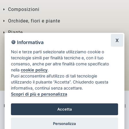
Composizioni
Orchidee, fiori e piante
Piante
X
🍪 Informativa
Noi e terze parti selezionate utilizziamo cookie o
tecnologie simili per finalità tecniche e, con il tuo
consenso, anche per altre finalità come specificato
nella
cookie policy
.
Puoi acconsentire all’utilizzo di tali tecnologie
utilizzando il pulsante “Accetta”. Chiudendo questa
informativa, continui senza accettare.
Scopri di più e personalizza
Bottaini Emilia s.n.c di Stefanelli R e C. | Via Pietro Canneti, 1 | 48121 |
Accetta
Ravenna (Ravenna) | Tel:
0544218789
|
[email protected]
Personalizza
© 2026 Infoser - Creato col ♥ a Firenze. Tutti i diritti riservati.